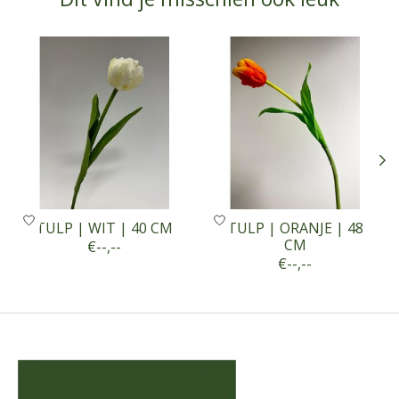
Items van productcarrousel
TULP | WIT | 40 CM
TULP | ORANJE | 48
CM
€--,--
€--,--