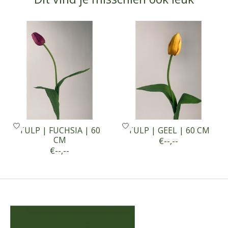
Items van productcarrousel
TULP | FUCHSIA | 60
TULP | GEEL | 60 CM
CM
€--,--
€--,--