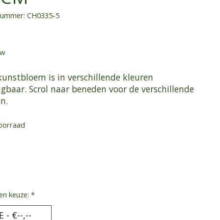
lnummer: CH0335-5
tw
kunstbloem is in verschillende kleuren
jgbaar. Scrol naar beneden voor de verschillende
n.
oorraad
en keuze:
*