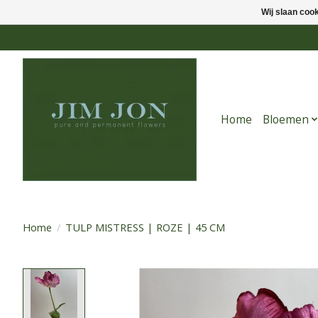
Wij slaan coo
Home
Bloemen
Home
/
TULP MISTRESS | ROZE | 45 CM
Product image slideshow Items