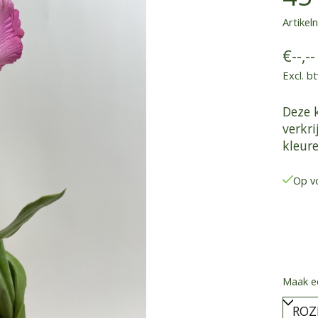
Artike
€--,--
Excl. b
Deze 
verkri
kleure
Op v
Maak e