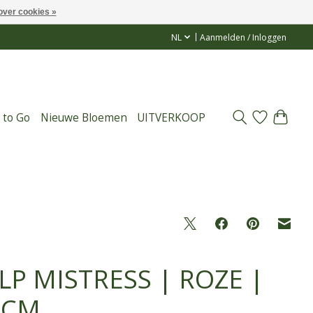
over cookies »
NL
Aanmelden / Inloggen
 to Go
Nieuwe Bloemen
UITVERKOOP
LP MISTRESS | ROZE |
 CM