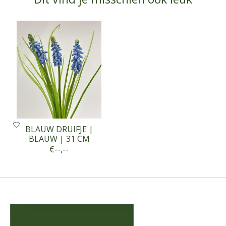
Items van productcarrousel
BLAUW DRUIFJE |
BLAUW | 31 CM
€--,--