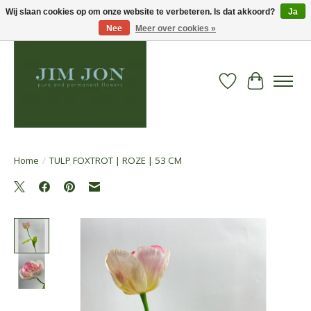
Wij slaan cookies op om onze website te verbeteren. Is dat akkoord?
Ja
Nee
Meer over cookies »
Verlanglijst
Winkelwa
Home
/
TULP FOXTROT | ROZE | 53 CM
Product image slideshow Items