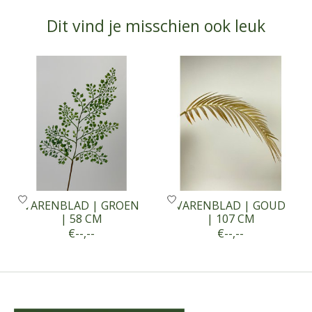
Dit vind je misschien ook leuk
Items van productcarrousel
VARENBLAD | GROEN
VARENBLAD | GOUD
| 58 CM
| 107 CM
€--,--
€--,--