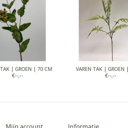
TAK | GROEN | 70 CM
VAREN TAK | GROEN 
€--,--
€--,--
Mijn account
Informatie