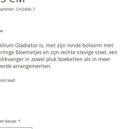
lnummer: CH2436-7
tw
Allium Gladiator is, met zijn ronde bolvorm met
rmige bloemetjes en zijn rechte stevige steel, een
blikvanger in zowel pluk boeketten als in meer
leerde arrangementen.
oorraad
en keuze:
*