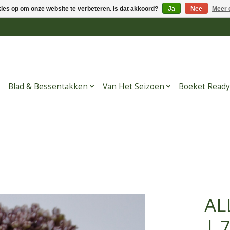
kies op om onze website te verbeteren. Is dat akkoord?
Ja
Nee
Meer 
Blad & Bessentakken
Van Het Seizoen
Boeket Ready
AL
| 