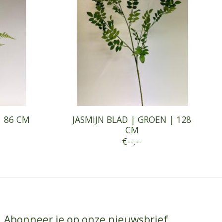
| 86 CM
JASMIJN BLAD | GROEN | 128
CM
€--,--
Abonneer je op onze nieuwsbrief