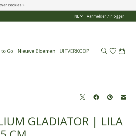
over cookies »
NL
Aanmelden / Inloggen
 to Go
Nieuwe Bloemen
UITVERKOOP
LIUM GLADIATOR | LILA
75 CM