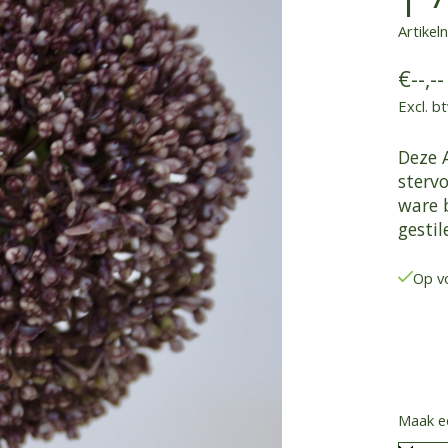
Artike
€--,--
Excl. b
Deze 
stervo
ware 
gesti
Op v
Maak e