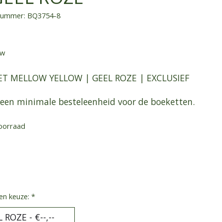
lnummer: BQ3754-8
tw
T MELLOW YELLOW | GEEL ROZE | EXCLUSIEF
 geen minimale besteleenheid voor de boeketten.
oorraad
en keuze:
*