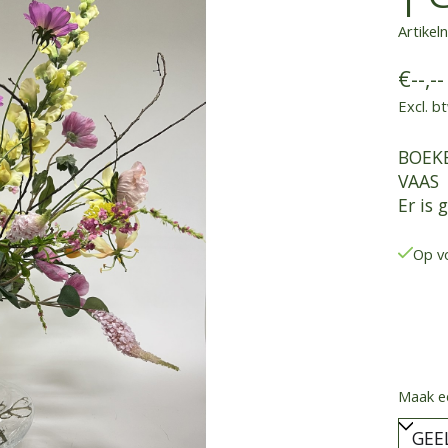
Artike
€--,--
Excl. b
BOEKE
VAAS
Er is
Op v
Maak e