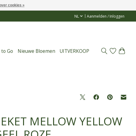
over cookies »
NL
Aanmelden / Inloggen
 to Go
Nieuwe Bloemen
UITVERKOOP
EKET MELLOW YELLOW
GEEL ROZE