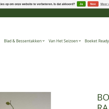
kies op om onze website te verbeteren. Is dat akkoord?
Ja
Nee
Meer 
Blad & Bessentakken
Van Het Seizoen
Boeket Ready
BO
RA