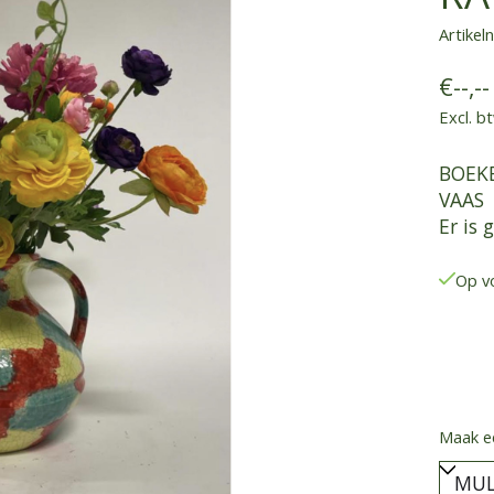
Artike
€--,--
Excl. b
BOEKE
VAAS
Er is
Op v
Maak e