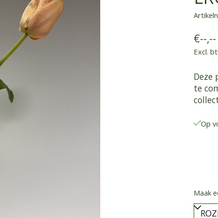
Artike
€--,--
Excl. b
Deze 
te co
collec
Op v
Maak e