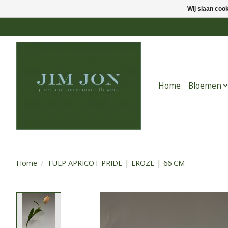
Wij slaan coo
Home
Bloemen
Home
/
TULP APRICOT PRIDE | LROZE | 66 CM
Product image slideshow Items