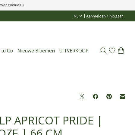
over cookies »
NL
Aanmelden / Inloggen
 to Go
Nieuwe Bloemen
UITVERKOOP
LP APRICOT PRIDE |
OZE | 66 CM