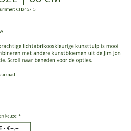
lnummer: CH2457-5
tw
prachtige lichtabrikooskleurige kunsttulp is mooi
mbineren met andere kunstbloemen uit de Jim Jon
tie. Scroll naar beneden voor de opties.
oorraad
en keuze:
*