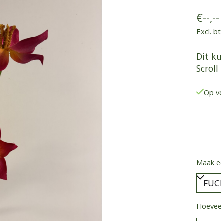
€--,--
Excl. b
Dit ku
Scroll
Op v
Maak e
Hoeveel