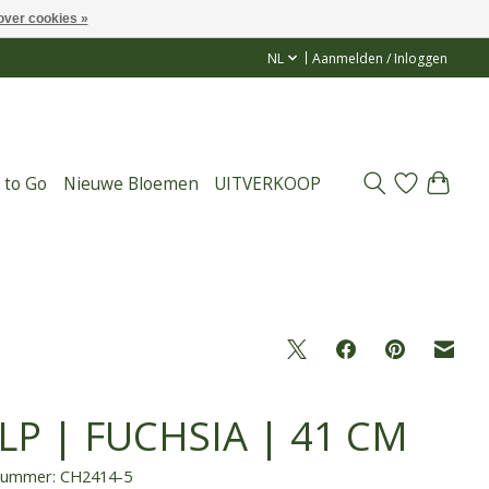
over cookies »
NL
Aanmelden / Inloggen
 to Go
Nieuwe Bloemen
UITVERKOOP
LP | FUCHSIA | 41 CM
lnummer: CH2414-5