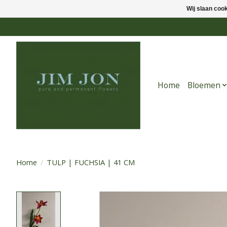
Wij slaan coo
Home
Bloemen
Home
/
TULP | FUCHSIA | 41 CM
Product image slideshow Items